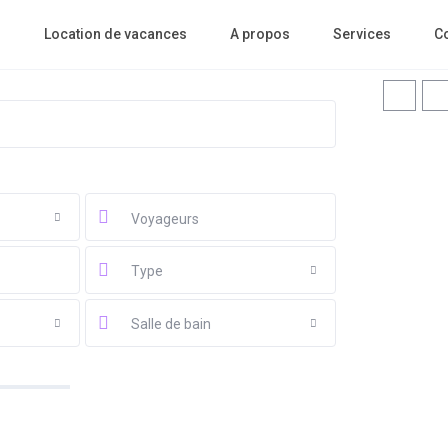
l
Location de vacances
A propos
Services
C
Voyageurs
Type
Salle de bain