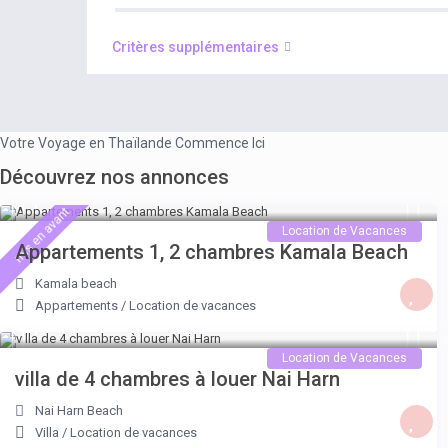
Critères supplémentaires
Votre Voyage en Thaïlande Commence Ici
Découvrez nos annonces
A partir de 45 €
/nuit
mis en avant
Location de Vacances
Appartements 1, 2 chambres Kamala Beach
Kamala beach
Appartements
/
Location de vacances
A partir de 400 €
/nuit
Location de Vacances
villa de 4 chambres à louer Nai Harn
Nai Harn Beach
Villa
/
Location de vacances