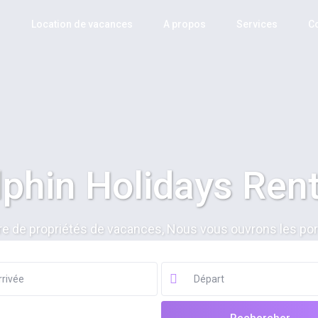
l
Location de vacances
A propos
Services
C
phin Holidays Ren
e de propriétés de vacances, Nous vous ouvrons les po