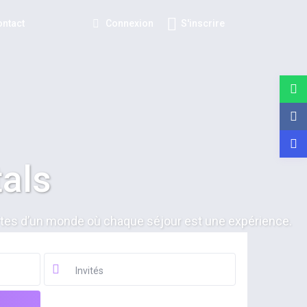
Connexion
S'inscrire
ontact
tals
rtes d’un monde où chaque séjour est une expérience.
Invités