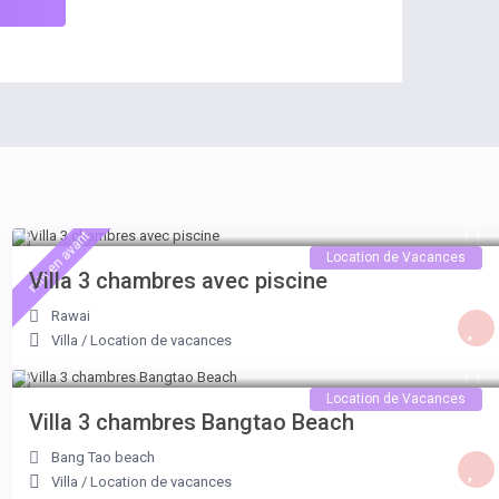
119 €
/nuit
mis en avant
Location de Vacances
Villa 3 chambres avec piscine
Rawai
Villa
/
Location de vacances
à partir de 200 €
/nuit
Location de Vacances
Villa 3 chambres Bangtao Beach
Bang Tao beach
Villa
/
Location de vacances