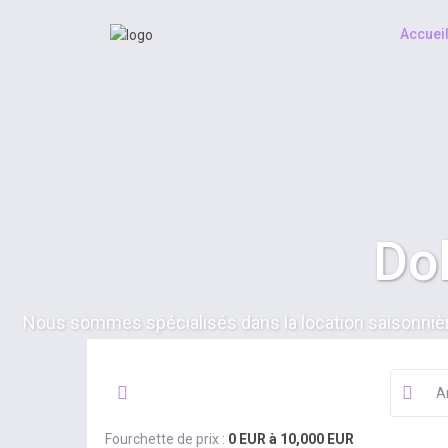
Accuei
Dol
Nous sommes spécialisés dans la location saisonnièr
Fourchette de prix :
0 EUR à 10,000 EUR